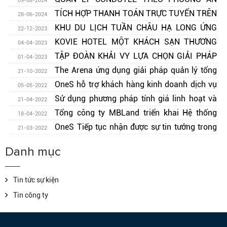
09-08-2024
NÀO
TÍCH HỢP THANH TOÁN TRỰC TUYẾN TRÊN
28-06-2024
CÁC HỆ THỐNG PHẦN MỀM ONES
KHU DU LỊCH TUẦN CHÂU HẠ LONG ỨNG
22-12-2023
DỤNG GIẢI PHÁP ONES SMC TRONG QUẢN LÝ VẬN
KOVIE HOTEL MỘT KHÁCH SẠN THƯƠNG
04-04-2023
HÀNH
HIỆU QUỐC TẾ ỨNG DỤNG GIẢI PHÁP CỦA ONES PMS
TẬP ĐOÀN KHẢI VY LỰA CHỌN GIẢI PHÁP
01-04-2023
ONES PMS TRONG QUẢN LÝ VẬN HÀNH KHÁCH SẠN
The Arena ứng dụng giải pháp quản lý tổng
21-10-2022
thể khu nghỉ dưỡng cao cấp kết hợp vui chơi giải trí bằng
OneS hỗ trợ khách hàng kinh doanh dịch vụ
05-05-2022
giải pháp oneS PMS
Khách sạn, Khu vui chơi giải trí , Khu tắm khoáng nóng
Sử dụng phương pháp tính giá linh hoạt và
21-04-2022
trở lại hoạt động mạnh mẽ
khoa học của OneS-PMSs trong các dự án của Tập đoàn
Tổng công ty MBLand triển khai Hệ thống
18-04-2022
Ecopark
Quản lý giao dịch Bất động sản OneS trong các dự án Bất
OneS Tiếp tục nhận được sự tin tưởng trong
21-03-2022
động sản
quá trình thực hiện các dự án với Tập đoàn Geleximco
Danh mục
Tin tức sự kiện
Tin công ty