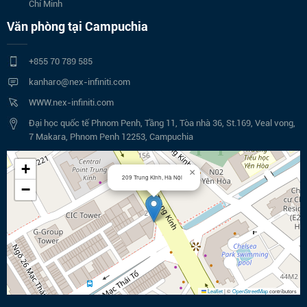
Chí Minh
Văn phòng tại Campuchia
+855 70 789 585
kanharo@nex-infiniti.com
WWW.nex-infiniti.com
Đại học quốc tế Phnom Penh, Tầng 11, Tòa nhà 36, St.169, Veal vong,
7 Makara, Phnom Penh 12253, Campuchia
+
×
209 Trung Kính, Hà Nội
−
Leaflet
|
©
OpenStreetMap
contributors