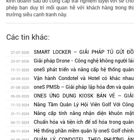
kinh doanh sau đó cung cấp trải nghiệm tuyệt vời sẽ cho
phép bạn duy trì mối quan hệ với khách hàng trong thị
trường siêu cạnh tranh này.
Các tin khác:
SMART LOCKER – GIẢI PHÁP TỦ GỬI ĐỒ
27-07-2026
THÔNG MINH, AN TOÀN VÀ HIỆN ĐẠI
Giải pháp Drone - Công nghệ không người lái
23-07-2026
cho chuyển đổi số đa ngành
oneS phát triển và nâng cấp hệ thống quản
17-11-2025
lý khách sạn đa nền tảng – oneS PMSh Web
Vận hành Condotel và Hotel có khác nhau
24-09-2025
không?
oneS PMSb – Giải pháp lập hóa đơn và quản
01-08-2025
lý tòa nhà tối ưu
ONES ỨNG DỤNG KIOSK BÁN VÉ – GIẢI
05-03-2025
PHÁP TỐI ƯU CHO KHU VUI CHƠI GIẢI TRÍ
Nâng Tầm Quản Lý Hội Viên Golf Với Công
11-12-2024
Nghệ Face ID
Nâng cấp tính năng nhận diện khuôn mặt
21-11-2024
cho hệ thống kiểm soát ra vào - oneS SMC
Chuẩn hóa và tiện ích để số hóa trong quản
04-11-2024
lý điều hành sân golf
Hệ thống phần mềm quản lý oneS Golf chính
04-11-2024
thức ứng dụng tại Hanoi Golf Club
QUẢN LÝ CONDOTEL THEO PHƯƠNG ÁN